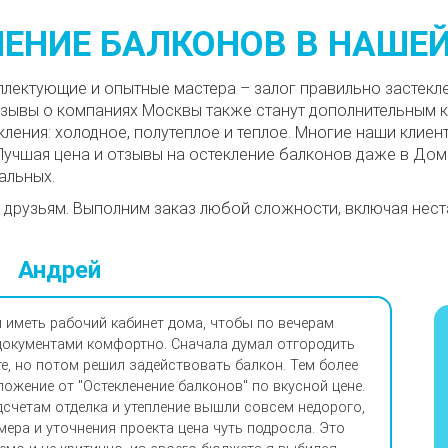
ЛЕНИЕ БАЛКОНОВ В НАШЕ
лектующие и опытные мастера – залог правильно застекл
тзывы о компаниях Москвы также станут дополнительным 
ления: холодное, полутеплое и теплое. Многие наши клиен
Лучшая цена и отзывы на остекление балконов даже в До
альных.
 друзьям. Выполним заказ любой сложности, включая нест
Андрей
л иметь рабочий кабинет дома, чтобы по вечерам
документами комфортно. Сначала думал отгородить
те, но потом решил задействовать балкон. Тем более
ложение от "Остекленение балконов" по вкусной цене.
счетам отделка и утепление вышли совсем недорого,
мера и уточнения проекта цена чуть подросла. Это