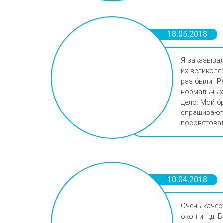
18.05.2018
Я заказывал
их великоле
раз были "Р
нормальных 
дело. Мой б
спрашивают,
посоветовал 
10.04.2018
Очень качес
окон и т.д.