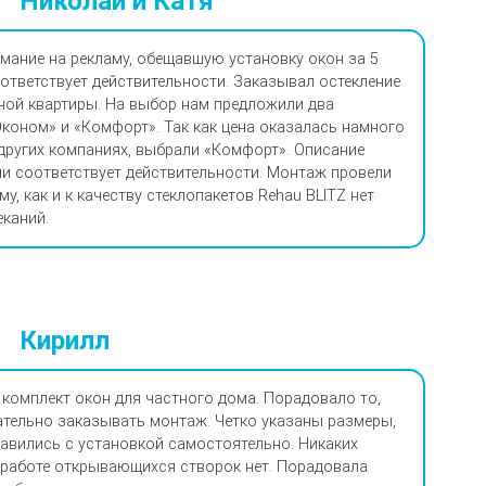
Николай и Катя
мание на рекламу, обещавшую установку окон за 5
оответствует действительности. Заказывал остекление
ой квартиры. На выбор нам предложили два
Эконом» и «Комфорт». Так как цена оказалась намного
 других компаниях, выбрали «Комфорт». Описание
и соответствует действительности. Монтаж провели
му, как и к качеству стеклопакетов Rehau BLITZ нет
еканий.
Кирилл
комплект окон для частного дома. Порадовало то,
ательно заказывать монтаж. Четко указаны размеры,
авились с установкой самостоятельно. Никаких
 работе открывающихся створок нет. Порадовала