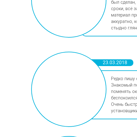
был сделан,
сроки, всё 
материал пр
аккуратно, 
стыдно глян
23.03.2018
Редко пишу 
Знакомый по
поменять ок
беспокоился
Очень быстр
установщики