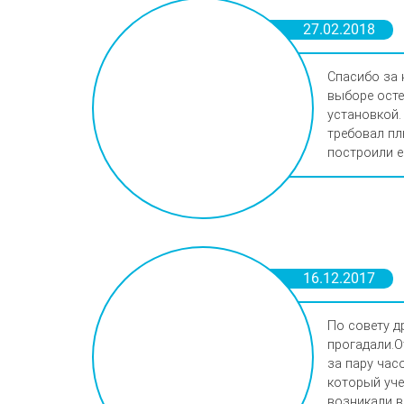
27.02.2018
Спасибо за 
выборе осте
установкой.
требовал пл
построили е
16.12.2017
По совету д
прогадали.О
за пару час
который уче
возникали в