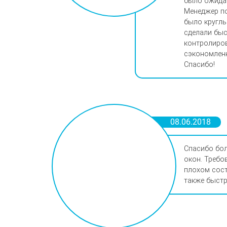
было ожидае
Менеджер п
было круглы
сделали быст
контролиров
сэкономленн
Спасибо!
08.06.2018
Спасибо бол
окон. Требо
плохом сост
также быстр