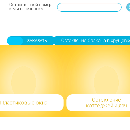
Оставьте свой номер
и мы перезвоним
Остекление балкона в хрущевк
ЗАКАЗАТЬ
Остекление
Пластиковые окна
коттеджей и дач