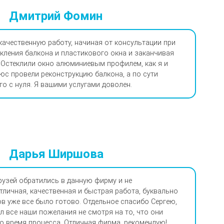
Дмитрий Фомин
качественную работу, начиная от консультации при
кления балкона и пластикового окна и заканчивая
 Остеклили окно алюминиевым профилем, как я и
юс провели реконструкцию балкона, а по сути
го с нуля. Я вашими услугами доволен.
Дарья Ширшова
рузей обратились в данную фирму и не
тличная, качественная и быстрая работа, буквально
ов уже все было готово. Отдельное спасибо Сергею,
л все наши пожелания не смотря на то, что они
о время процесса. Отличная фирма, рекомендую!