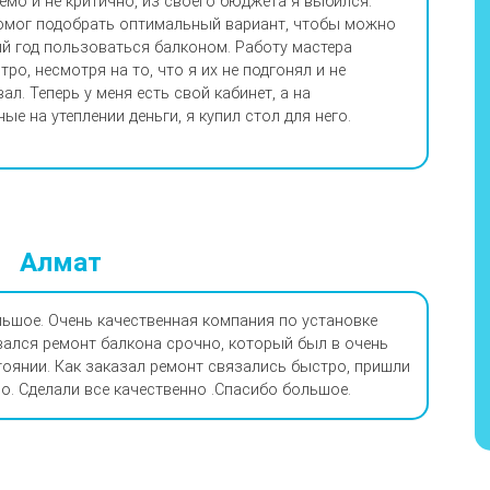
мо и не критично, из своего бюджета я выбился.
омог подобрать оптимальный вариант, чтобы можно
й год пользоваться балконом. Работу мастера
ро, несмотря на то, что я их не подгонял и не
ал. Теперь у меня есть свой кабинет, а на
ые на утеплении деньги, я купил стол для него.
Алмат
ьшое. Очень качественная компания по установке
вался ремонт балкона срочно, который был в очень
оянии. Как заказал ремонт связались быстро, пришли
о. Сделали все качественно .Спасибо большое.