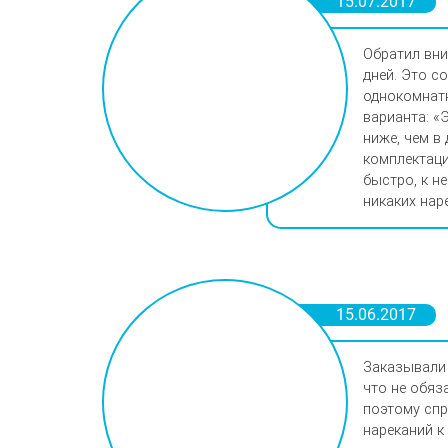
15.07.2017
Обратил вни
дней. Это с
однокомнатн
варианта: «
ниже, чем в
комплектаци
быстро, к не
никаких нар
15.06.2017
Заказывали 
что не обяз
поэтому спр
нареканий к