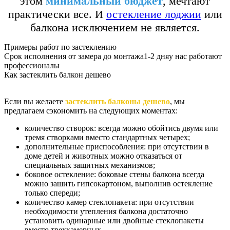
этом
минимальный бюджет
, мечтают
практически все. И
остекление лоджии
или
балкона исключением не является.
Примеры работ по застеклению
Срок исполнения
от замера до монтажа
1-2 дня
у нас работают
профессионалы
Как застеклить балкон дешево
Если вы желаете
застеклить балконы дешево
, мы
предлагаем сэкономить на следующих моментах:
количество створок: всегда можно обойтись двумя или
тремя створками вместо стандартных четырех;
дополнительные приспособления: при отсутствии в
доме детей и животных можно отказаться от
специальных защитных механизмов;
боковое остекление: боковые стены балкона всегда
можно зашить гипсокартоном, выполнив остекление
только спереди;
количество камер стеклопакета: при отсутствии
необходимости утепления балкона достаточно
установить одинарные или двойные стеклопакеты
вместо трехкамерных.