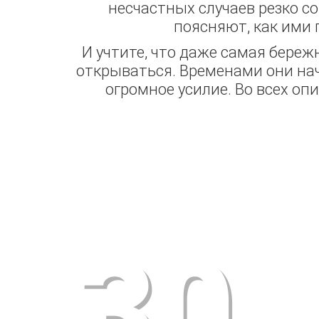
несчастных случаев резко со
поясняют, как ими 
И учтите, что даже самая береж
открываться. Временами они на
огромное усилие. Во всех оп
30
ГА
АЛ